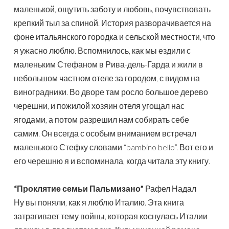
маленькой, ощутить заботу и любовь, почувствовать
крепкий тыл за спиной. История разворачивается на
фоне итальянского городка и сельской местности, что
я ужасно люблю. Вспомнилось, как мы ездили с
маленьким Стефаном в Рива-дель-Гарда и жили в
небольшом частном отеле за городом, с видом на
виноградники. Во дворе там росло большое дерево
черешни, и пожилой хозяин отеля угощал нас
ягодами, а потом разрешил нам собирать себе
самим. Он всегда с особым вниманием встречал
маленького Стефку словами “bambino bello”. Вот его и
его черешню я и вспоминала, когда читала эту книгу.
“Проклятие семьи Пальмизано”
Рафел Надал
Ну вы поняли, как я люблю Италию. Эта книга
затрагивает тему войны, которая коснулась Италии