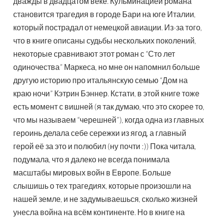
дважды в двадцатом веке. Кульминацией романа
становится трагедия в городе Бари на юге Италии,
который пострадал от немецкой авиации. Из-за того,
что в книге описаны судьбы нескольких поколений,
некоторые сравнивают этот роман с “Сто лет
одиночества” Маркеса, но мне он напомнил больше
другую историю про итальянскую семью “Дом на
краю ночи” Кэтрин Бэннер. Кстати, в этой книге тоже
есть момент с вишней (я так думаю, что это скорее то,
что мы называем “черешней”), когда одна из главных
героинь делала себе сережки из ягод, а главный
герой её за это и полюбил (ну почти :)) Пока читала,
подумала, что я далеко не всегда понимала
масштабы мировых войн в Европе. Больше
слышишь о тех трагедиях, которые произошли на
нашей земле, и не задумываешься, сколько жизней
унесла война на всём континенте. Но в книге на