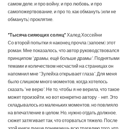
самом деле, и про войну, и про любовь, и про
самопожертвование, и про то, как обмануть (или не
обмануть) проклятие.
“Тысяча сияющих солнц”
Халед Хоссейни
Со второй попытки я наконец прочла (запоем) этот
роман. Мне показалось, что автор руководствовался
принципом “драмы, ещё больше драмы”. Поднятыми
темами и количеством несчастий на страницах он
напомнил мне “Зулейха открывает глаза”. Для меня
было слишком много моментов, когда хотелось
сказать “не верю”. Не то, чтобы я не верила, что такое
может произойти, но вот конкретно автору – нет. Это
складывалось из маленьких моментов, но повлияло
на впечатление в целом. Но, нужно отдать должное,
сюжет затягивает так, что оторваться тяжело. После
этой книги лучше понимаешь всю трагедию того, что